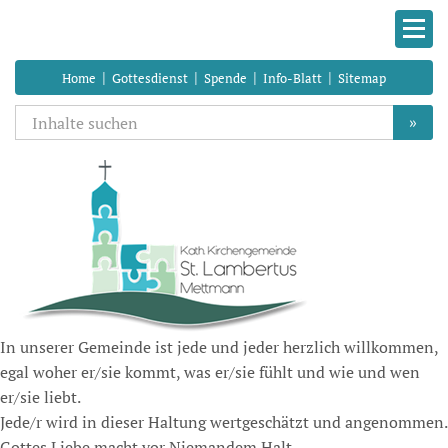
|
|
|
|
Home
Gottesdienst
Spende
Info-Blatt
Sitemap
»
In unserer Gemeinde ist jede und jeder herzlich willkommen,
egal woher er/sie kommt, was er/sie fühlt und wie und wen
er/sie liebt.
Jede/r wird in dieser Haltung wertgeschätzt und angenommen.
Gottes Liebe macht vor Niemandem Halt.