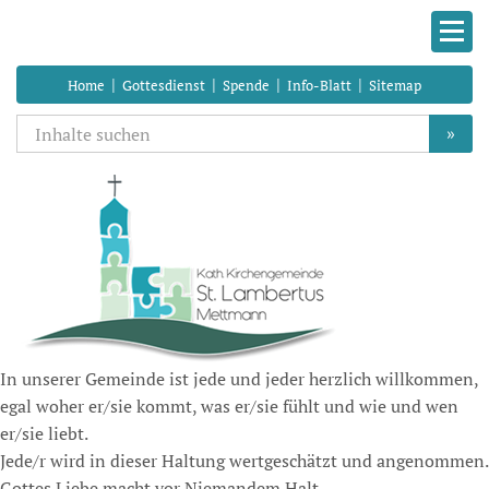
|
|
|
|
Home
Gottesdienst
Spende
Info-Blatt
Sitemap
»
In unserer Gemeinde ist jede und jeder herzlich willkommen,
egal woher er/sie kommt, was er/sie fühlt und wie und wen
er/sie liebt.
Jede/r wird in dieser Haltung wertgeschätzt und angenommen.
Gottes Liebe macht vor Niemandem Halt.