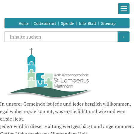
|
|
|
|
Home
Gottesdienst
Spende
Info-Blatt
Sitemap
»
In unserer Gemeinde ist jede und jeder herzlich willkommen,
egal woher er/sie kommt, was er/sie fühlt und wie und wen
er/sie liebt.
Jede/r wird in dieser Haltung wertgeschätzt und angenommen.
Gottes Liebe macht vor Niemandem Halt.