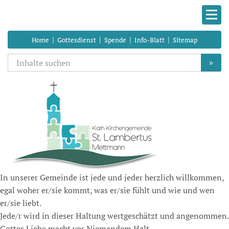
|
|
|
|
Home
Gottesdienst
Spende
Info-Blatt
Sitemap
»
In unserer Gemeinde ist jede und jeder herzlich willkommen,
egal woher er/sie kommt, was er/sie fühlt und wie und wen
er/sie liebt.
Jede/r wird in dieser Haltung wertgeschätzt und angenommen.
Gottes Liebe macht vor Niemandem Halt.