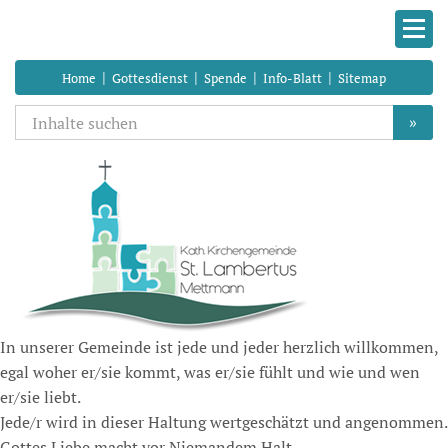
|
|
|
|
Home
Gottesdienst
Spende
Info-Blatt
Sitemap
»
In unserer Gemeinde ist jede und jeder herzlich willkommen,
egal woher er/sie kommt, was er/sie fühlt und wie und wen
er/sie liebt.
Jede/r wird in dieser Haltung wertgeschätzt und angenommen.
Gottes Liebe macht vor Niemandem Halt.