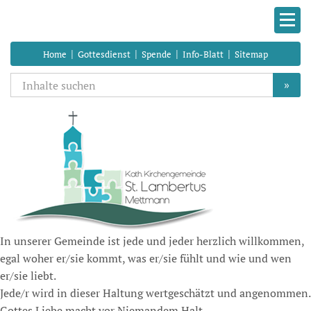
|
|
|
|
Home
Gottesdienst
Spende
Info-Blatt
Sitemap
»
In unserer Gemeinde ist jede und jeder herzlich willkommen,
egal woher er/sie kommt, was er/sie fühlt und wie und wen
er/sie liebt.
Jede/r wird in dieser Haltung wertgeschätzt und angenommen.
Gottes Liebe macht vor Niemandem Halt.