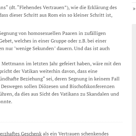
ns“ (dt. “Flehendes Vertrauen”), wie die Erklärung des
ass dieser Schritt aus Rom ein so kleiner Schritt ist,
e Segnung von homosexuellen Paaren in zufälligen
bet, welches in einer Gruppe oder z.B. bei einer
len nur "wenige Sekunden" dauern. Und das ist auch
nd Mettmann im letzten Jahr gefeiert haben, wäre mit den
pricht der Vatikan weiterhin davon, dass eine
ündhafte Beziehung“ sei, deren Segnung in keinem Fall
. Deswegen sollen Diözesen und Bischofskonferenzen
ühren, da dies aus Sicht des Vatikans zu Skandalen und
önnte.
erzhaftes Geschenk
als ein Vertrauen schenkendes