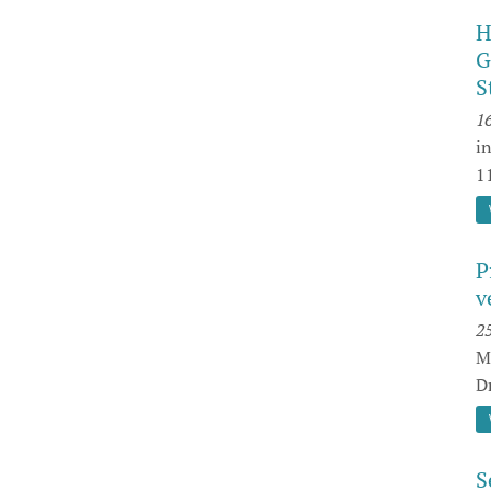
H
G
S
16
i
1
P
v
25
M
D
S