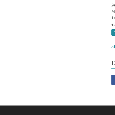
24
M
1
e
a
E