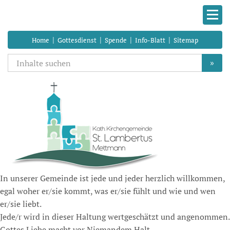
|
|
|
|
Home
Gottesdienst
Spende
Info-Blatt
Sitemap
»
In unserer Gemeinde ist jede und jeder herzlich willkommen,
egal woher er/sie kommt, was er/sie fühlt und wie und wen
er/sie liebt.
Jede/r wird in dieser Haltung wertgeschätzt und angenommen.
Gottes Liebe macht vor Niemandem Halt.