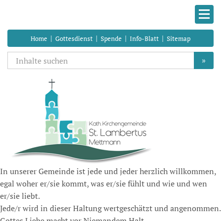
|
|
|
|
Home
Gottesdienst
Spende
Info-Blatt
Sitemap
»
In unserer Gemeinde ist jede und jeder herzlich willkommen,
egal woher er/sie kommt, was er/sie fühlt und wie und wen
er/sie liebt.
Jede/r wird in dieser Haltung wertgeschätzt und angenommen.
Gottes Liebe macht vor Niemandem Halt.